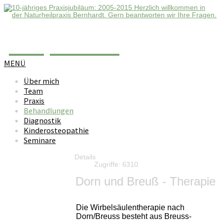
Template 123
MENÜ
Über mich
Team
Praxis
Behandlungen
Diagnostik
Kinderosteopathie
Seminare
Details
Zugriffe: 6310
Dorn und Breuß - Therapie
Die Wirbelsäulentherapie nach
Dorn/Breuss besteht aus Breuss-